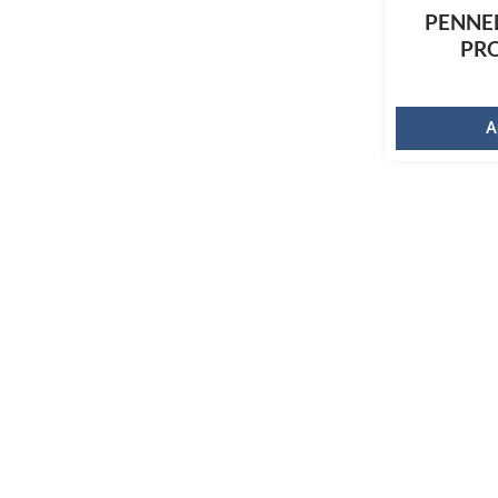
PENNE
PR
A