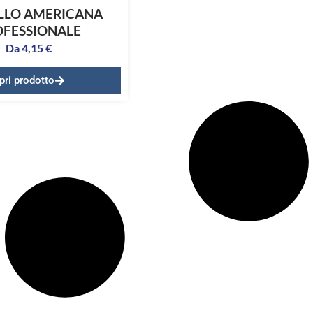
LLO AMERICANA
OFESSIONALE
Da
4,15
€
pri prodotto