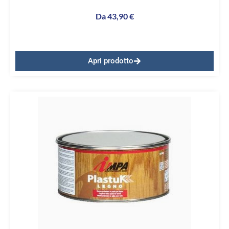
Da
43,90
€
Apri prodotto