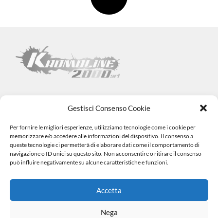
Gestisci Consenso Cookie
Per fornire le migliori esperienze, utilizziamo tecnologie come i cookie per
Kromoline 2000 SRL
memorizzare e/o accedere alle informazioni del dispositivo. Il consenso a
Via L. Tabellione, 1 (47891) Falciano – SAN MARINO –
COE
queste tecnologie ci permetterà di elaborare dati come il comportamento di
SM06838
navigazione o ID unici su questo sito. Non acconsentire o ritirare il consenso
Registro e-commerce n.1002 dal 15/06/23
può influire negativamente su alcune caratteristiche e funzioni.
info@kromovernici.com
+39 339 136 0873
0549 909508
Accetta
Nega