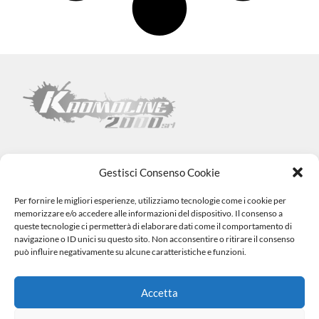
Gestisci Consenso Cookie
Per fornire le migliori esperienze, utilizziamo tecnologie come i cookie per
Kromoline 2000 SRL
memorizzare e/o accedere alle informazioni del dispositivo. Il consenso a
Via L. Tabellione, 1 (47891) Falciano – SAN MARINO –
COE
queste tecnologie ci permetterà di elaborare dati come il comportamento di
SM06838
navigazione o ID unici su questo sito. Non acconsentire o ritirare il consenso
Registro e-commerce n.1002 dal 15/06/23
può influire negativamente su alcune caratteristiche e funzioni.
info@kromovernici.com
+39 339 136 0873
0549 909508
Accetta