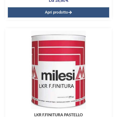
Da
18,60
€
Apri prodotto
LKR F.FINITURA PASTELLO