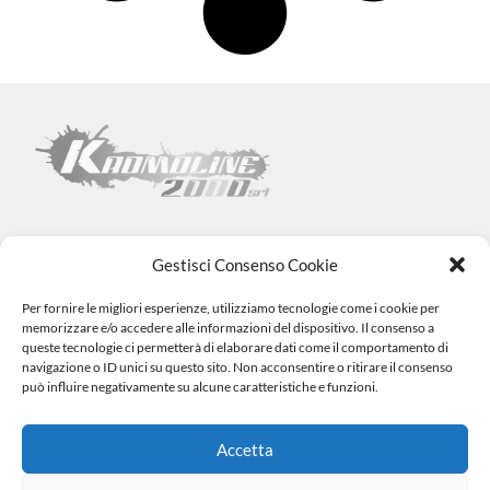
Gestisci Consenso Cookie
Per fornire le migliori esperienze, utilizziamo tecnologie come i cookie per
Kromoline 2000 SRL
memorizzare e/o accedere alle informazioni del dispositivo. Il consenso a
Via L. Tabellione, 1 (47891) Falciano – SAN MARINO –
COE
queste tecnologie ci permetterà di elaborare dati come il comportamento di
SM06838
navigazione o ID unici su questo sito. Non acconsentire o ritirare il consenso
Registro e-commerce n.1002 dal 15/06/23
può influire negativamente su alcune caratteristiche e funzioni.
info@kromovernici.com
+39 339 136 0873
0549 909508
Accetta