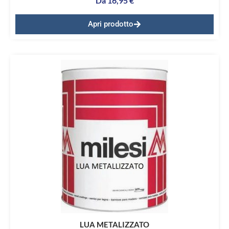
Da
16,95
€
Apri prodotto
LUA METALIZZATO