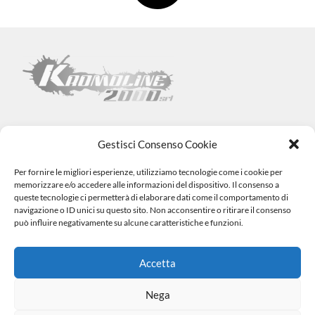
Gestisci Consenso Cookie
Per fornire le migliori esperienze, utilizziamo tecnologie come i cookie per
Kromoline 2000 SRL
memorizzare e/o accedere alle informazioni del dispositivo. Il consenso a
Via L. Tabellione, 1 (47891) Falciano – SAN MARINO –
COE
queste tecnologie ci permetterà di elaborare dati come il comportamento di
SM06838
navigazione o ID unici su questo sito. Non acconsentire o ritirare il consenso
Registro e-commerce n.1002 dal 15/06/23
può influire negativamente su alcune caratteristiche e funzioni.
info@kromovernici.com
+39 339 136 0873
0549 909508
Accetta
Nega