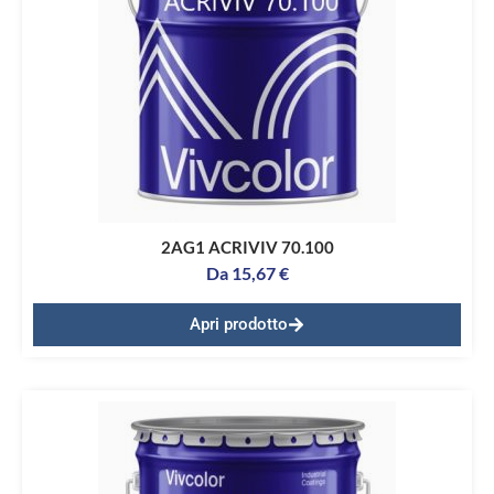
2AG1 ACRIVIV 70.100
Da
15,67
€
Apri prodotto