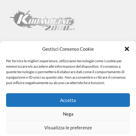
Gestisci Consenso Cookie
Per fornire le migliori esperienze, utilizziamo tecnologie come i cookie per
Kromoline 2000 SRL
memorizzare e/o accedere alle informazioni del dispositivo. Il consenso a
Via L. Tabellione, 1 (47891) Falciano – SAN MARINO –
COE
queste tecnologie ci permetterà di elaborare dati come il comportamento di
SM06838
navigazione o ID unici su questo sito. Non acconsentire o ritirare il consenso
Registro e-commerce n.1002 dal 15/06/23
può influire negativamente su alcune caratteristiche e funzioni.
info@kromovernici.com
+39 339 136 0873
0549 909508
Accetta
Nega
Visualizza le preferenze
|
© 2023 Tutti i Diritti Riservati. Made by
Cookie Policy
Privacy