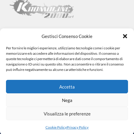
Gestisci Consenso Cookie
Per fornire le migliori esperienze, utilizziamo tecnologie come i cookie per
Kromoline 2000 SRL
memorizzare e/o accedere alle informazioni del dispositivo. Il consenso a
Via L. Tabellione, 1 (47891) Falciano – SAN MARINO –
COE
queste tecnologie ci permetterà di elaborare dati come il comportamento di
SM06838
navigazione o ID unici su questo sito. Non acconsentire o ritirare il consenso
Registro e-commerce n.1002 dal 15/06/23
può influire negativamente su alcune caratteristiche e funzioni.
info@kromovernici.com
+39 339 136 0873
0549 909508
Accetta
Nega
Visualizza le preferenze
|
© 2023 Tutti i Diritti Riservati. Made by
Cookie Policy
Privacy
Miketing
Policy
Cookie Policy
Privacy Policy