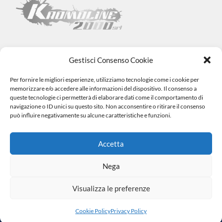
Gestisci Consenso Cookie
Per fornire le migliori esperienze, utilizziamo tecnologie come i cookie per
Kromoline 2000 SRL
memorizzare e/o accedere alle informazioni del dispositivo. Il consenso a
Via L. Tabellione, 1 (47891) Falciano – SAN MARINO –
COE
queste tecnologie ci permetterà di elaborare dati come il comportamento di
SM06838
navigazione o ID unici su questo sito. Non acconsentire o ritirare il consenso
Registro e-commerce n.1002 dal 15/06/23
può influire negativamente su alcune caratteristiche e funzioni.
info@kromovernici.com
+39 339 136 0873
0549 909508
Accetta
Nega
Visualizza le preferenze
|
© 2023 Tutti i Diritti Riservati. Made by
Cookie Policy
Privacy
Miketing
Policy
Cookie Policy
Privacy Policy