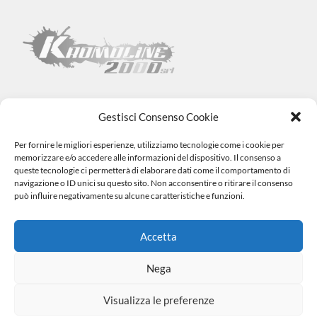
Gestisci Consenso Cookie
Per fornire le migliori esperienze, utilizziamo tecnologie come i cookie per
Kromoline 2000 SRL
memorizzare e/o accedere alle informazioni del dispositivo. Il consenso a
Via L. Tabellione, 1 (47891) Falciano – SAN MARINO –
COE
queste tecnologie ci permetterà di elaborare dati come il comportamento di
SM06838
navigazione o ID unici su questo sito. Non acconsentire o ritirare il consenso
Registro e-commerce n.1002 dal 15/06/23
può influire negativamente su alcune caratteristiche e funzioni.
info@kromovernici.com
+39 339 136 0873
0549 909508
Accetta
Nega
Visualizza le preferenze
|
© 2023 Tutti i Diritti Riservati. Made by
Cookie Policy
Privacy