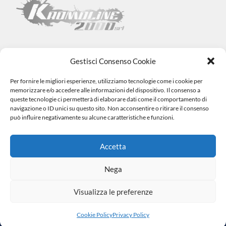
Gestisci Consenso Cookie
Per fornire le migliori esperienze, utilizziamo tecnologie come i cookie per
Kromoline 2000 SRL
memorizzare e/o accedere alle informazioni del dispositivo. Il consenso a
Via L. Tabellione, 1 (47891) Falciano – SAN MARINO –
COE
queste tecnologie ci permetterà di elaborare dati come il comportamento di
SM06838
navigazione o ID unici su questo sito. Non acconsentire o ritirare il consenso
Registro e-commerce n.1002 dal 15/06/23
può influire negativamente su alcune caratteristiche e funzioni.
info@kromovernici.com
+39 339 136 0873
0549 909508
Accetta
Nega
Visualizza le preferenze
|
© 2023 Tutti i Diritti Riservati. Made by
Cookie Policy
Privacy
Miketing
Policy
Cookie Policy
Privacy Policy