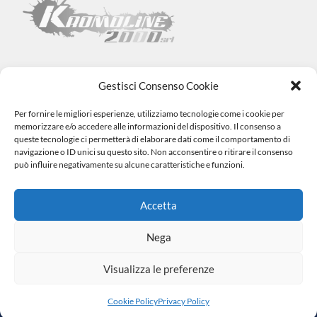
Gestisci Consenso Cookie
Per fornire le migliori esperienze, utilizziamo tecnologie come i cookie per
Kromoline 2000 SRL
memorizzare e/o accedere alle informazioni del dispositivo. Il consenso a
Via L. Tabellione, 1 (47891) Falciano – SAN MARINO –
COE
queste tecnologie ci permetterà di elaborare dati come il comportamento di
SM06838
navigazione o ID unici su questo sito. Non acconsentire o ritirare il consenso
Registro e-commerce n.1002 dal 15/06/23
può influire negativamente su alcune caratteristiche e funzioni.
info@kromovernici.com
+39 339 136 0873
0549 909508
Accetta
Nega
Visualizza le preferenze
|
© 2023 Tutti i Diritti Riservati. Made by
Cookie Policy
Privacy
Miketing
Policy
Cookie Policy
Privacy Policy