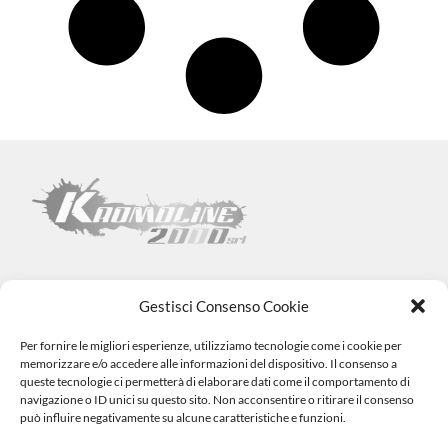
Gestisci Consenso Cookie
Per fornire le migliori esperienze, utilizziamo tecnologie come i cookie per
Kromoline 2000 SRL
memorizzare e/o accedere alle informazioni del dispositivo. Il consenso a
Via L. Tabellione, 1 (47891) Falciano – SAN MARINO –
COE
queste tecnologie ci permetterà di elaborare dati come il comportamento di
SM06838
navigazione o ID unici su questo sito. Non acconsentire o ritirare il consenso
Registro e-commerce n.1002 dal 15/06/23
può influire negativamente su alcune caratteristiche e funzioni.
info@kromovernici.com
+39 339 136 0873
0549 909508