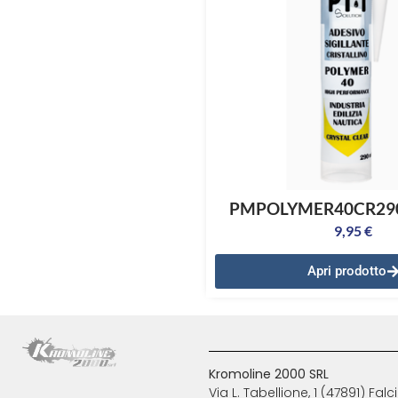
PMPOLYMER40CR290
9,95
€
Apri prodotto
Kromoline 2000 SRL
Via L. Tabellione, 1 (47891) F