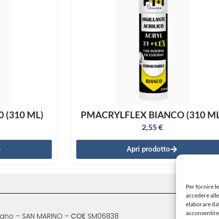
 (310 ML)
PMACRYLFLEX BIANCO (310 ML
2,55
€
Apri prodotto
Per fornire l
accedere alle
elaborare da
acconsentire 
alciano – SAN MARINO –
COE
SM06838