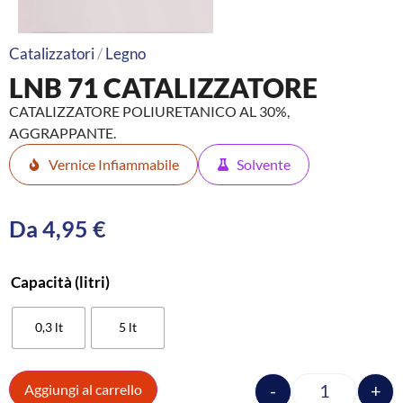
Catalizzatori
/
Legno
LNB 71 CATALIZZATORE
CATALIZZATORE POLIURETANICO AL 30%,
AGGRAPPANTE.
Vernice Infiammabile
Solvente
Da
4,95
€
Capacità (litri)
0,3 lt
5 lt
-
+
Aggiungi al carrello