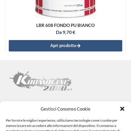
LBR 608 FONDO PU BIANCO
Da
9,70
€
Apri prodotto
Gestisci Consenso Cookie
Per fornire le migliori esperienze, utilizziamo tecnologie come i cookie per
Kromoline 2000 SRL
memorizzare e/o accedere alle informazioni del dispositivo. Il consenso a
Via L. Tabellione, 1 (47891) Falciano – SAN MARINO –
COE
queste tecnologie ci permetterà di elaborare dati come il comportamento di