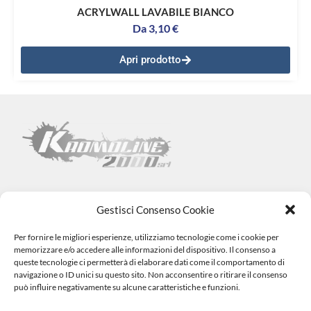
ACRYLWALL LAVABILE BIANCO
Da
3,10
€
Apri prodotto
Gestisci Consenso Cookie
Per fornire le migliori esperienze, utilizziamo tecnologie come i cookie per
Kromoline 2000 SRL
memorizzare e/o accedere alle informazioni del dispositivo. Il consenso a
Via L. Tabellione, 1 (47891) Falciano – SAN MARINO –
COE
queste tecnologie ci permetterà di elaborare dati come il comportamento di
SM06838
navigazione o ID unici su questo sito. Non acconsentire o ritirare il consenso
Registro e-commerce n.1002 dal 15/06/23
può influire negativamente su alcune caratteristiche e funzioni.
info@kromovernici.com
+39 339 136 0873
0549 909508