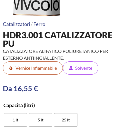
Catalizzatori
/
Ferro
HDR3.001 CATALIZZATORE
PU
CATALIZZATORE ALIFATICO POLIURETANICO PER
ESTERNO ANTIINGIALLENTE.
Vernice Infiammabile
Solvente
Da
16,55
€
Capacità (litri)
1 lt
5 lt
25 lt